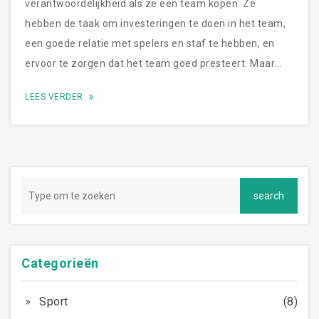
verantwoordelijkheid als ze een team kopen. Ze
hebben de taak om investeringen te doen in het team,
een goede relatie met spelers en staf te hebben, en
ervoor te zorgen dat het team goed presteert. Maar
wat krijgen ze terug als ze een team kopen? Een
LEES VERDER
voetbalteam eigenaar krijgt waardering van fans, de
mogelijkheid om de lokale gemeenschap te helpen,
financiële inkomsten uit de ticketsales, en de kans om
te genieten van de sport. Daarnaast kunnen eigenaren
ook een reputatie opbouwen die hen in staat stelt om
invloed uit te oefenen op andere gebieden van het
leven. Kortom, het kopen van een voetbalteam kan een
grote verantwoordelijkheid, maar ook heel veel
Categorieën
voordelen met zich meebrengen.
Sport
(8)