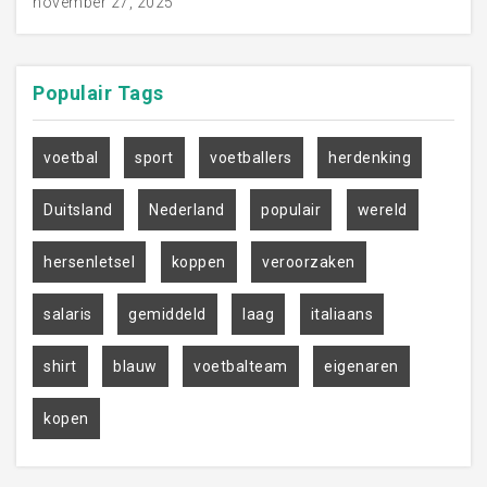
november 27, 2025
Populair
Tags
voetbal
sport
voetballers
herdenking
Duitsland
Nederland
populair
wereld
hersenletsel
koppen
veroorzaken
salaris
gemiddeld
laag
italiaans
shirt
blauw
voetbalteam
eigenaren
kopen