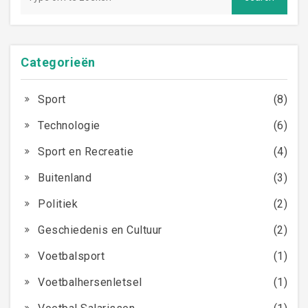
termijn manifesteert. Daarom is het belangrijk om je
hoofd te beschermen en voorzichtig te zijn wanneer je
de bal kopt.
Categorieën
Sport
(8)
Technologie
(6)
Sport en Recreatie
(4)
Buitenland
(3)
Politiek
(2)
Geschiedenis en Cultuur
(2)
Voetbalsport
(1)
Voetbalhersenletsel
(1)