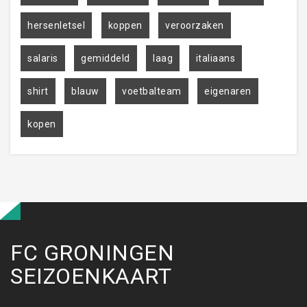
hersenletsel
koppen
veroorzaken
salaris
gemiddeld
laag
italiaans
shirt
blauw
voetbalteam
eigenaren
kopen
FC GRONINGEN
SEIZOENKAART