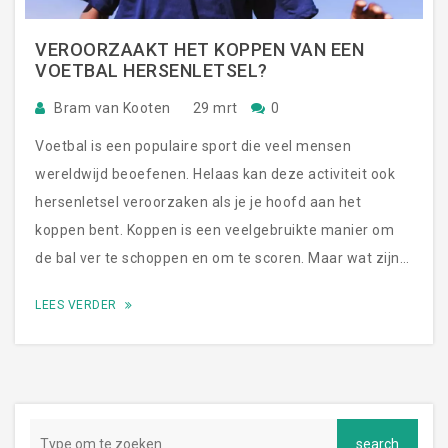
VEROORZAAKT HET KOPPEN VAN EEN
VOETBAL HERSENLETSEL?
Bram van Kooten
29 mrt
0
Voetbal is een populaire sport die veel mensen
wereldwijd beoefenen. Helaas kan deze activiteit ook
hersenletsel veroorzaken als je je hoofd aan het
koppen bent. Koppen is een veelgebruikte manier om
de bal ver te schoppen en om te scoren. Maar wat zijn
de risico's? Veroorzaakt het koppen van een voetbal
LEES VERDER
hersenletsel? De korte antwoord is ja. Koppen van een
voetbal kan kleine of grote hersenletsel veroorzaken,
afhankelijk van de kracht van de duik en de positie van
het hoofd ten opzichte van de bal. Het is belangrijk om
te weten dat hersenletsel zich meestal pas op lange