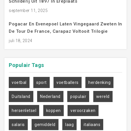
Schilderij Uit 1897 In Ereplaats
september 11, 2025
Pogacar En Evenepoel Laten Vingegaard Zweten In
De Tour De France, Carapaz Voltooit Trilogie
juli 18, 2024
Populair
Tags
voetbal
sport
voetballers
herdenking
Duitsland
Nederland
populair
wereld
hersenletsel
koppen
veroorzaken
salaris
gemiddeld
laag
italiaans