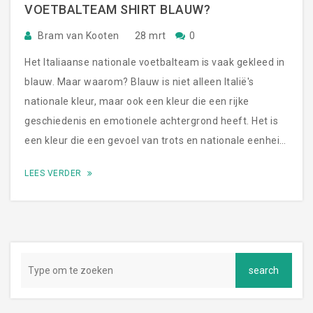
VOETBALTEAM SHIRT BLAUW?
Bram van Kooten
28 mrt
0
Het Italiaanse nationale voetbalteam is vaak gekleed in
blauw. Maar waarom? Blauw is niet alleen Italië's
nationale kleur, maar ook een kleur die een rijke
geschiedenis en emotionele achtergrond heeft. Het is
een kleur die een gevoel van trots en nationale eenheid
uitstraalt. Blauw symboliseert ook de kracht en
LEES VERDER
veerkracht van het Italiaanse volk. Door het dragen van
het blauwe shirt, voelt het Italiaanse nationale
voetbalteam zich verbonden met de geschiedenis en
tradities van hun land. Het is een eerbetuiging aan de
Italiaanse cultuur. Blauw is niet alleen een mooie kleur,
maar ook een die Italië dicht bij elkaar brengt.