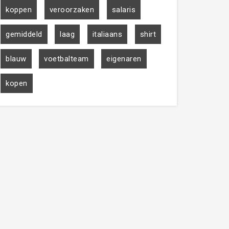
koppen
veroorzaken
salaris
gemiddeld
laag
italiaans
shirt
blauw
voetbalteam
eigenaren
kopen