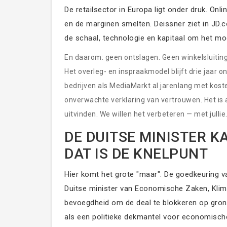
De retailsector in Europa ligt onder druk. Onli
en de marginen smelten. Deissner ziet in JD.
de schaal, technologie en kapitaal om het mo
En daarom: geen ontslagen. Geen winkelsluiting
Het overleg- en inspraakmodel blijft drie jaar o
bedrijven als MediaMarkt al jarenlang met kost
onverwachte verklaring van vertrouwen. Het is 
uitvinden. We willen het verbeteren — met jullie.
DE DUITSE MINISTER K
DAT IS DE KNELPUNT
Hier komt het grote "maar". De goedkeuring va
Duitse minister van Economische Zaken, Klim
bevoegdheid om de deal te blokkeren op grond
als een politieke dekmantel voor economische