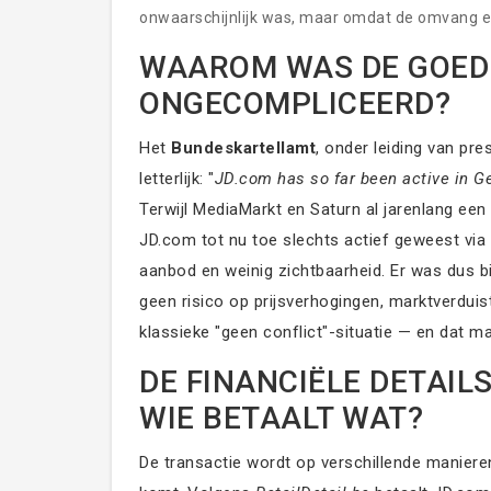
onwaarschijnlijk was, maar omdat de omvang e
ongebruikelijk zijn. Geen winkelsluitingen. Geen
WAAROM WAS DE GOED
het is — voor nu.
ONGECOMPLICEERD?
Het
Bundeskartellamt
, onder leiding van pre
letterlijk: "
JD.com has so far been active in Ge
Terwijl MediaMarkt en Saturn al jarenlang een 
JD.com tot nu toe slechts actief geweest via 
aanbod en weinig zichtbaarheid. Er was dus bi
geen risico op prijsverhogingen, marktverduis
klassieke "geen conflict"-situatie — en dat m
DE FINANCIËLE DETAIL
WIE BETAALT WAT?
De transactie wordt op verschillende manier