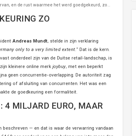
rvan, en de rust waarmee het werd goedgekeurd, zo
 ontslagen. Geen structuurwijzigingen. Alles blijft zoals
KEURING ZO
sident
Andreas Mundt
, stelde in zijn verklaring
rmany only to a very limited extent.
" Dat is de kern.
vast onderdeel zijn van de Duitse retail-landschap, is
zijn kleinere online merk
joybuy
, met een beperkt
jna geen concurrentie-overlapping. De autoriteit zag
tering of afsluiting van concurrenten. Het was een
aakte de goedkeuring een formaliteit.
S: 4 MILJARD EURO, MAAR
en beschreven — en dat is waar de verwarring vandaan