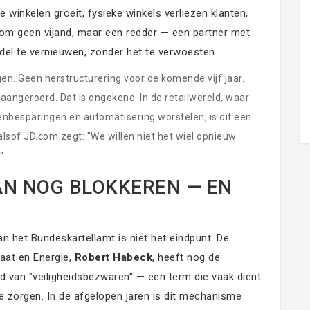
ne winkelen groeit, fysieke winkels verliezen klanten,
com geen vijand, maar een redder — een partner met
del te vernieuwen, zonder het te verwoesten.
en. Geen herstructurering voor de komende vijf jaar.
naangeroerd. Dat is ongekend. In de retailwereld, waar
enbesparingen en automatisering worstelen, is dit een
alsof JD.com zegt: "We willen niet het wiel opnieuw
"
AN NOG BLOKKEREN — EN
n het Bundeskartellamt is niet het eindpunt. De
aat en Energie,
Robert Habeck
, heeft nog de
 van "veiligheidsbezwaren" — een term die vaak dient
 zorgen. In de afgelopen jaren is dit mechanisme