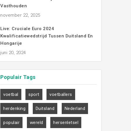
Vasthouden
november 22, 2025
Live: Cruciale Euro 2024
Kwalificatiewedstrijd Tussen Duitsland En
Hongarije
juni 20, 2024
Populair
Tags
voetbal
sport
voetballers
herdenking
Duitsland
Nederland
populair
wereld
hersenletsel