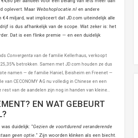
€4,60 per aandeel voor een belang van iets meer dan
rd oplevert. Maar
Webshoplocatie.nl
en andere
4 miljard, wat impliceert dat JD.com uiteindelijk alle
rijf is dus afhankelijk van de scope. Wat zeker is: het
er. Dat is een flinke premie — en een duidelijk
onds
Convergenta
van de familie Kellerhaus, verkoopt
met 25,35% betrokken. Samen met JD.com houden ze dus
ote namen — de familie Haniel, Beisheim en Freenet —
role van CECONOMY AG nu volledig in Chinese en een
 De rest van de aandelen zijn nog in handen van kleine
EMENT? EN WAT GEBEURT
L?
s duidelijk: "
Gezien de voortdurend veranderende
staan geen optie.
" Zijn woorden klinken als een biecht.