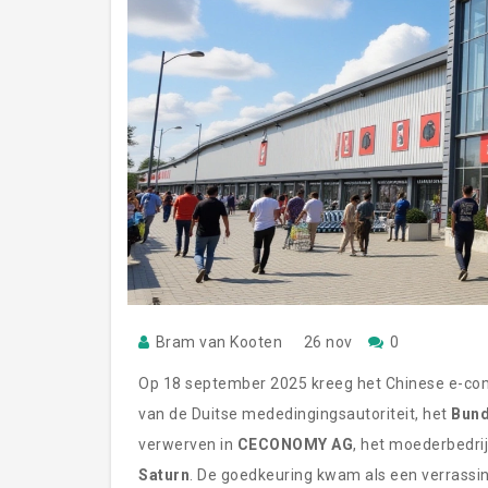
Bram van Kooten
26 nov
0
Op 18 september 2025 kreeg het Chinese e-c
van de Duitse mededingingsautoriteit, het
Bund
verwerven in
CECONOMY AG
, het moederbedrij
Saturn
. De goedkeuring kwam als een verrassi