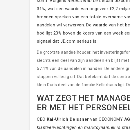
komt. Volgens
RetailDetail.be
betaalt JD.com 
31%, wat een waarde van ongeveer €2,2 milja
bronnen spreken van een totale overname van €
aandelen wil verwerven. De waarde van het bed
bod ligt 23% boven de koers van een week eerd
signaal dat JD.com serieus is.
De grootste aandeelhouder, het investeringsf
slechts een deel van zijn aandelen en blijft 
57,1% van de aandelen in handen. De andere gr
stappen volledig uit. Dat betekent dat de cont
klein Duits deel van de familie Kellerhaus ligt.
beleggers en fondsen.
WAT ZEGT HET MANAG
ER MET HET PERSONEE
CEO
Kai-Ulrich Deissner
van CECONOMY AG wa
klantverwachtingen en marktdynamiek is stil