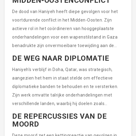
MIDDEN-OOSTENCONFLICT
gevestigd was, hebben Hamas in staat gesteld om op
De dood van Haniyeh heeft diepe gevolgen voor het
het wereldtoneel een krachtige aanwezigheid te
voortdurende conflict in het Midden-Oosten. Zijn
voelen. Hij stond bekend om zijn vurige toespraken,
actieve rol in het coördineren van hooggeplaatste
die weerklank vonden over de hele Arabische wereld,
onderhandelingen voor een wapenstilstand in Gaza
en zijn vermogen om voortdurende financiële steun te
benadrukte zijn onvermoeibare toewijding aan de
verzekeren voor de doelstellingen van Hamas.
zaak van Hamas. Hoewel zijn verlies een grote klap
DE WEG NAAR DIPLOMATIE
lijkt voor Hamas, is het onwaarschijnlijk dat het de
Haniyeh's verblijf in Doha, Qatar, was strategisch,
organisatie op de lange termijn destabiliseert. Eerdere
aangezien het hem in staat stelde om effectieve
incidenten hebben aangetoond dat Hamas veerkracht
diplomatieke banden te behouden en te versterken.
toont in het blijven opereren ondanks de eliminatie
Zijn werk omvatte talrijke onderhandelingen met
van zowel politieke als militaire leiders.
verschillende landen, waarbij hij doelen zoals
humanitaire hulpverlening en strategische
DE REPERCUSSIES VAN DE
wapenstilstanden nastreefde. De invloed van Qatar
MOORD
zelf als een machtige mediator binnen het Midden-
Deze moord zet een kettingreactie van gevolgen in