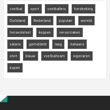
voetbal
sport
voetballers
herdenking
Duitsland
Nederland
populair
wereld
hersenletsel
koppen
veroorzaken
salaris
gemiddeld
laag
italiaans
shirt
blauw
voetbalteam
eigenaren
kopen