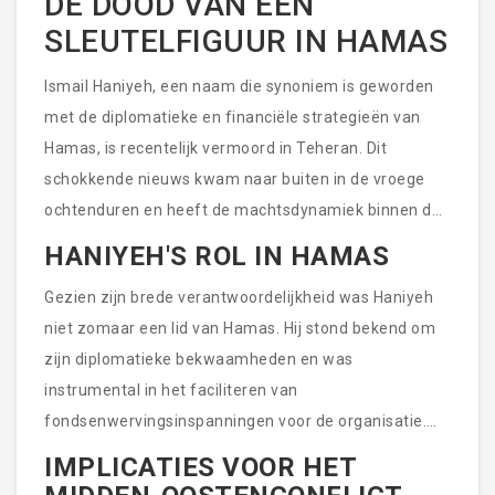
DE DOOD VAN EEN
SLEUTELFIGUUR IN HAMAS
Ismail Haniyeh, een naam die synoniem is geworden
met de diplomatieke en financiële strategieën van
Hamas, is recentelijk vermoord in Teheran. Dit
schokkende nieuws kwam naar buiten in de vroege
ochtenduren en heeft de machtsdynamiek binnen de
organisatie aanzienlijk beïnvloed. Haniyeh was
HANIYEH'S ROL IN HAMAS
jarenlang een prominent doelwit voor Israël, die zijn
Gezien zijn brede verantwoordelijkheid was Haniyeh
bewegingen nauwlettend in de gaten hielden
niet zomaar een lid van Hamas. Hij stond bekend om
vanwege zijn diepgaande invloed binnen en buiten de
zijn diplomatieke bekwaamheden en was
organisatie.
instrumental in het faciliteren van
fondsenwervingsinspanningen voor de organisatie.
Zijn capaciteiten in het smeden van internationale
IMPLICATIES VOOR HET
relaties, vooral met landen zoals Qatar, waar hij ook