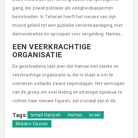
Oosten kan niet worden onderschat en Haniyeh
gang, die zowel politieke als veiligheidsaspecten
speelde een sleutelrol in deze dynamiek.
beïnvloeden. In Teheran heeft het nieuws van zijn
moord geleid tot een publieke verontwaardiging, met
demonstraties en oproepen voor vergelding. Hamas
zelf, hoewel voorbereidend op zulk verlies, is bezig
EEN VEERKRACHTIGE
met het evalueren van nieuwe strategieën en het
ORGANISATIE
consolideren van hun interne structuur om het verlies
De geschiedenis laat zien dat Hamas een sterke en
van een belangrijke figuur op te vangen.
veerkrachtige organisatie is, die in staat is om te
overleven ondanks zware tegenslagen. Het vermogen
van de groep om snel leiding en strategie opnieuw te
richten naar nieuwe figuren, zal cruciaal zijn in de
komende maanden. De moord op Haniyeh, hoewel
Tags:
Ismail Haniyeh
Hamas
Israël
significant, wordt gezien als een uitdaging die Hamas
Midden-Oosten
waarschijnlijk zal overwinnen door middel van
versterkte cohesie en vernieuwde toewijding aan hun